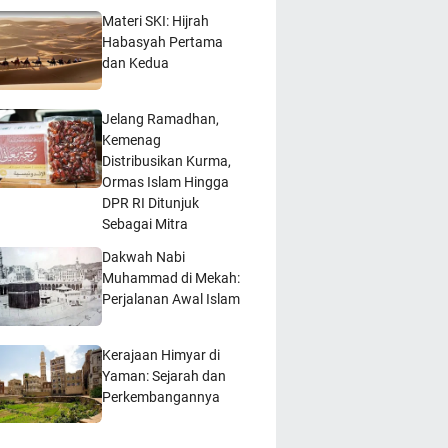
Materi SKI: Hijrah
Habasyah Pertama
dan Kedua
Jelang Ramadhan,
Kemenag
Distribusikan Kurma,
Ormas Islam Hingga
DPR RI Ditunjuk
Sebagai Mitra
Dakwah Nabi
Muhammad di Mekah:
Perjalanan Awal Islam
Kerajaan Himyar di
Yaman: Sejarah dan
Perkembangannya