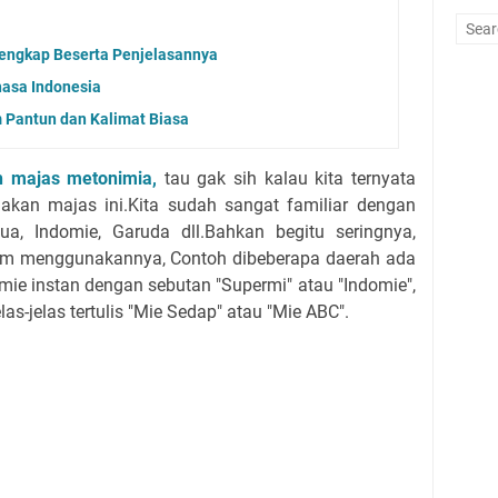
engkap Beserta Penjelasannya
hasa Indonesia
 Pantun dan Kalimat Biasa
h majas metonimia,
tau gak sih kalau kita ternyata
kan majas ini.Kita sudah sangat familiar dengan
a, Indomie, Garuda dll.Bahkan begitu seringnya,
lam menggunakannya, Contoh dibeberapa daerah ada
mie instan dengan sebutan "Supermi" atau "Indomie",
as-jelas tertulis "Mie Sedap" atau "Mie ABC".