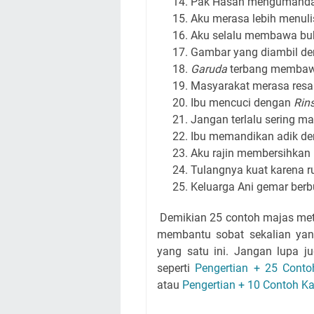
Pak Hasan mengumanda
Aku merasa lebih menuli
Aku selalu membawa bu
Gambar yang diambil d
Garuda
terbang membawa
Masyarakat merasa resa
Ibu mencuci dengan
Rin
Jangan terlalu sering m
Ibu memandikan adik d
Aku rajin membersihkan
Tulangnya kuat karena 
Keluarga Ani gemar ber
Demikian 25 contoh majas met
membantu sobat sekalian yang
yang satu ini. Jangan lupa j
seperti
Pengertian + 25 Cont
atau
Pengertian + 10 Contoh Ka