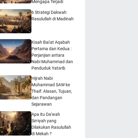
Mengapa Terjadi
6 Strategi Dakwah
Rasulullah di Madinah
Kisah Bai'at Aqabah
Pertama dan Kedua :
Perjanjian antara
Nabi Muhammad dan
Penduduk Yatsrib
Hijrah Nabi
Muhammad SAW ke
Thaif: Alasan, Tujuan,
dan Pandangan
Sejarawan
Apa itu Da'wah
Sirriyah yang
Dilakukan Rasulullah
di Mekah ?