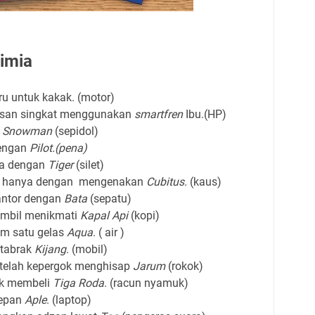
imia
u untuk kakak. (motor)
pesan singkat menggunakan
smartfren
Ibu.(HP)
n
Snowman
(sepidol)
dengan
Pilot.(pena)
ya dengan
Tiger
(silet)
ku hanya dengan mengenakan
Cubitus.
(kaus)
antor dengan
Bata
(sepatu)
mbil menikmati
Kapal Api
(kopi)
um satu gelas
Aqua
. ( air )
rtabrak
Kijang
. (mobil)
telah kepergok menghisap
Jarum
(rokok)
uk membeli
Tiga
Roda
. (racun nyamuk)
depan
Aple
. (laptop)