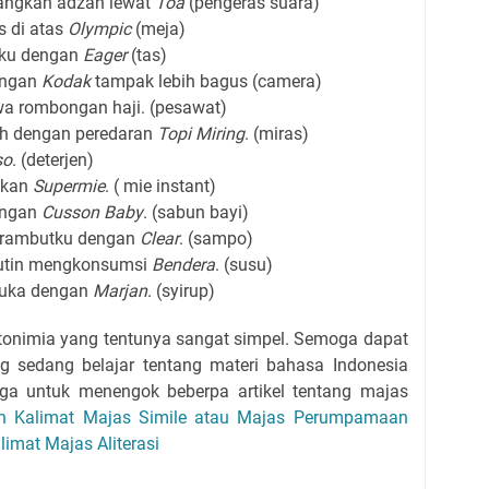
ngkan adzan lewat
Toa
(pengeras suara)
s di atas
Olympic
(meja)
ku dengan
Eager
(tas)
engan
Kodak
tampak lebih bagus (camera)
 rombongan haji. (pesawat)
h dengan peredaran
Topi Miring
. (miras)
so
. (deterjen)
akan
Supermie
. ( mie instant)
engan
Cusson Baby
. (sabun bayi)
 rambutku dengan
Clear
. (sampo)
rutin mengkonsumsi
Bendera
. (susu)
buka dengan
Marjan
. (syirup)
onimia yang tentunya sangat simpel. Semoga dapat
 sedang belajar tentang materi bahasa Indonesia
uga untuk menengok beberpa artikel tentang majas
oh Kalimat Majas Simile atau Majas Perumpamaan
limat Majas Aliterasi