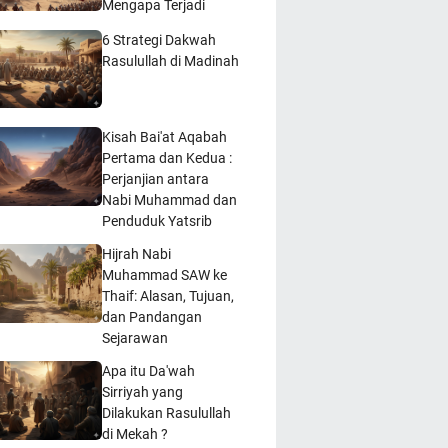
Mengapa Terjadi
6 Strategi Dakwah
Rasulullah di Madinah
Kisah Bai'at Aqabah
Pertama dan Kedua :
Perjanjian antara
Nabi Muhammad dan
Penduduk Yatsrib
Hijrah Nabi
Muhammad SAW ke
Thaif: Alasan, Tujuan,
dan Pandangan
Sejarawan
Apa itu Da'wah
Sirriyah yang
Dilakukan Rasulullah
di Mekah ?