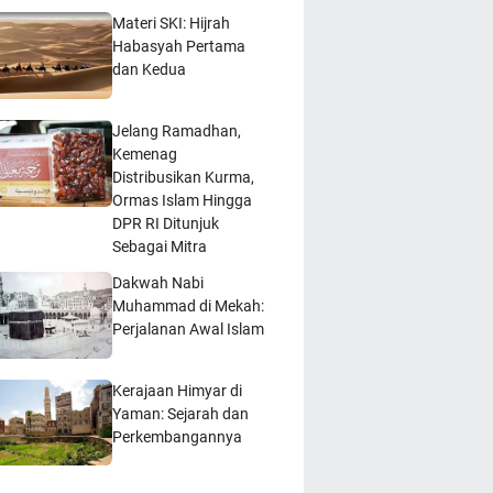
Materi SKI: Hijrah
Habasyah Pertama
dan Kedua
Jelang Ramadhan,
Kemenag
Distribusikan Kurma,
Ormas Islam Hingga
DPR RI Ditunjuk
Sebagai Mitra
Dakwah Nabi
Muhammad di Mekah:
Perjalanan Awal Islam
Kerajaan Himyar di
Yaman: Sejarah dan
Perkembangannya