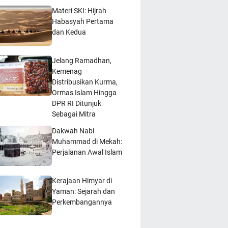
Materi SKI: Hijrah
Habasyah Pertama
dan Kedua
Jelang Ramadhan,
Kemenag
Distribusikan Kurma,
Ormas Islam Hingga
DPR RI Ditunjuk
Sebagai Mitra
Dakwah Nabi
Muhammad di Mekah:
Perjalanan Awal Islam
Kerajaan Himyar di
Yaman: Sejarah dan
Perkembangannya