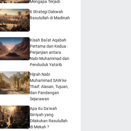
Mengapa Terjadi
6 Strategi Dakwah
Rasulullah di Madinah
Kisah Bai'at Aqabah
Pertama dan Kedua :
Perjanjian antara
Nabi Muhammad dan
Penduduk Yatsrib
Hijrah Nabi
Muhammad SAW ke
Thaif: Alasan, Tujuan,
dan Pandangan
Sejarawan
Apa itu Da'wah
Sirriyah yang
Dilakukan Rasulullah
di Mekah ?