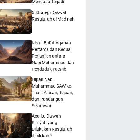
Mengapa Terjadi
6 Strategi Dakwah
Rasulullah di Madinah
Kisah Bai'at Aqabah
Pertama dan Kedua :
Perjanjian antara
Nabi Muhammad dan
Penduduk Yatsrib
Hijrah Nabi
Muhammad SAW ke
Thaif: Alasan, Tujuan,
dan Pandangan
Sejarawan
Apa itu Da'wah
Sirriyah yang
Dilakukan Rasulullah
di Mekah ?