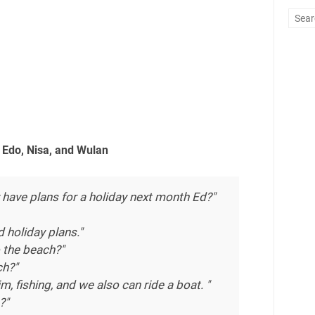
 Edo, Nisa, and Wulan
 have plans for a holiday next month Ed?"
d holiday plans."
 the beach?"
ch?"
m, fishing, and we also can ride a boat. "
?"