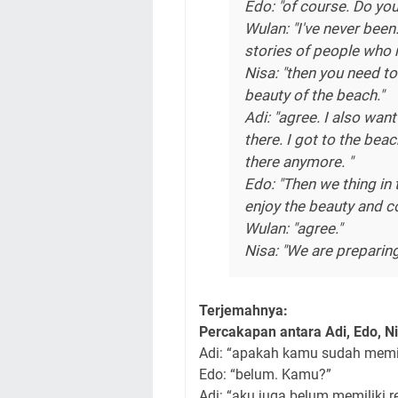
Edo: "of course. Do yo
Wulan: "I've never been
stories of people who n
Nisa: "then you need to 
beauty of the beach."
Adi: "agree. I also want
there. I got to the bea
there anymore. "
Edo: "Then we thing in
enjoy the beauty and c
Wulan: "agree."
Nisa: "We are preparin
Terjemahnya:
Percakapan antara Adi, Edo, N
Adi: “apakah kamu sudah memil
Edo: “belum. Kamu?”
Adi: “aku juga belum memiliki r