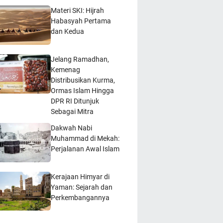
Materi SKI: Hijrah
Habasyah Pertama
dan Kedua
Jelang Ramadhan,
Kemenag
Distribusikan Kurma,
Ormas Islam Hingga
DPR RI Ditunjuk
Sebagai Mitra
Dakwah Nabi
Muhammad di Mekah:
Perjalanan Awal Islam
Kerajaan Himyar di
Yaman: Sejarah dan
Perkembangannya