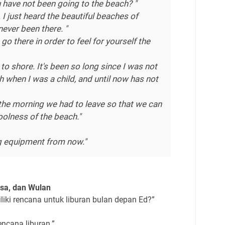
u have not been going to the beach? "
. I just heard the beautiful beaches of
ever been there. "
go there in order to feel for yourself the
 to shore. It's been so long since I was not
ch when I was a child, and until now has not
 the morning we had to leave so that we can
oolness of the beach."
g equipment from now."
isa, dan Wulan
iki rencana untuk liburan bulan depan Ed?”
encana liburan.”