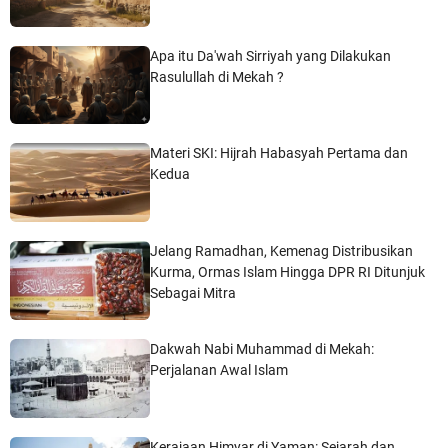
Apa itu Da'wah Sirriyah yang Dilakukan
Rasulullah di Mekah ?
Materi SKI: Hijrah Habasyah Pertama dan
Kedua
Jelang Ramadhan, Kemenag Distribusikan
Kurma, Ormas Islam Hingga DPR RI Ditunjuk
Sebagai Mitra
Dakwah Nabi Muhammad di Mekah:
Perjalanan Awal Islam
Kerajaan Himyar di Yaman: Sejarah dan