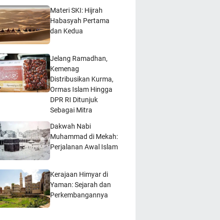
Materi SKI: Hijrah
Habasyah Pertama
dan Kedua
Jelang Ramadhan,
Kemenag
Distribusikan Kurma,
Ormas Islam Hingga
DPR RI Ditunjuk
Sebagai Mitra
Dakwah Nabi
Muhammad di Mekah:
Perjalanan Awal Islam
Kerajaan Himyar di
Yaman: Sejarah dan
Perkembangannya