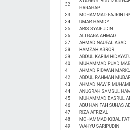
SYAHRUL BUDIMAN HAB
32
HARAHAP
33
MOHAMMAD FAJRIN IR
34
UMAR HAMDY
35
ARIS SYAIFUDIN
36
ALI BABA AHMAD
37
AHMAD NAUFAL ASAD
38
HAMZAH ABROR
39
ABDUL KARIM HIDAYAT
40
MUHAMMAD PUAD MA
41
AHMAD RIDWAN MARIC
42
ABDUL RAHMAN MUBA
43
AHMAD NAWIR MUHAM
44
ANUGRAH SAMSUL HAM
45
MUHAMMAD BASRUL A
46
ABU HANIFAH SUHAS A
47
RIZA AFRIZAL
48
MOHAMMAD IQBAL FAT
49
WAHYU SARIPUDIN