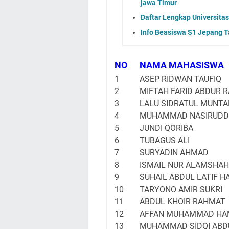
jawa Timur
Daftar Lengkap Universitas
Info Beasiswa S1 Jepang 
NO
NAMA MAHASISWA
1
ASEP RIDWAN TAUFIQ
2
MIFTAH FARID ABDUR 
3
LALU SIDRATUL MUNT
4
MUHAMMAD NASIRUDDI
5
JUNDI QORIBA
6
TUBAGUS ALI
7
SURYADIN AHMAD
8
ISMAIL NUR ALAMSHAH
9
SUHAIL ABDUL LATIF 
10
TARYONO AMIR SUKRI
11
ABDUL KHOIR RAHMAT
12
AFFAN MUHAMMAD HA
13
MUHAMMAD SIDQI AB