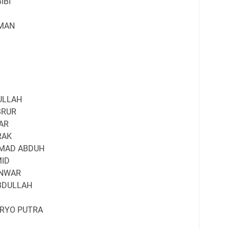
IBI
MAN
ULLAH
BRUR
AR
RAK
MAD ABDUH
ID
NWAR
BDULLAH
RYO PUTRA