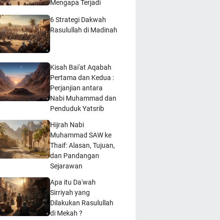
Mengapa Terjadi
6 Strategi Dakwah
Rasulullah di Madinah
Kisah Bai'at Aqabah
Pertama dan Kedua :
Perjanjian antara
Nabi Muhammad dan
Penduduk Yatsrib
Hijrah Nabi
Muhammad SAW ke
Thaif: Alasan, Tujuan,
dan Pandangan
Sejarawan
Apa itu Da'wah
Sirriyah yang
Dilakukan Rasulullah
di Mekah ?