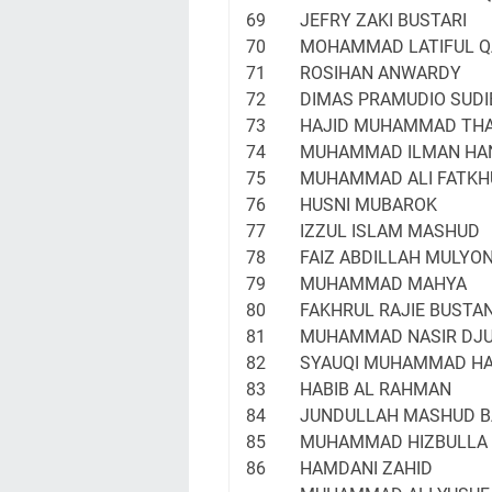
69
JEFRY ZAKI BUSTARI
70
MOHAMMAD LATIFUL Q
71
ROSIHAN ANWARDY
72
DIMAS PRAMUDIO SUD
73
HAJID MUHAMMAD THA
74
MUHAMMAD ILMAN HA
75
MUHAMMAD ALI FATK
76
HUSNI MUBAROK
77
IZZUL ISLAM MASHUD
78
FAIZ ABDILLAH MULYO
79
MUHAMMAD MAHYA
80
FAKHRUL RAJIE BUSTAN
81
MUHAMMAD NASIR DJU
82
SYAUQI MUHAMMAD HA
83
HABIB AL RAHMAN
84
JUNDULLAH MASHUD B
85
MUHAMMAD HIZBULLA
86
HAMDANI ZAHID