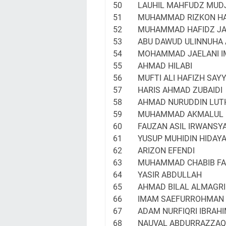
50
LAUHIL MAHFUDZ MUD
51
MUHAMMAD RIZKON HA
52
MUHAMMAD HAFIDZ J
53
ABU DAWUD ULINNUHA
54
MOHAMMAD JAELANI 
55
AHMAD HILABI
56
MUFTI ALI HAFIZH SAYY
57
HARIS AHMAD ZUBAIDI
58
AHMAD NURUDDIN LUT
59
MUHAMMAD AKMALUL 
60
FAUZAN ASIL IRWANSY
61
YUSUP MUHIDIN HIDAY
62
ARIZON EFENDI
63
MUHAMMAD CHABIB FA
64
YASIR ABDULLAH
65
AHMAD BILAL ALMAGRI
66
IMAM SAEFURROHMAN
67
ADAM NURFIQRI IBRAH
68
NAUVAL ABDURRAZZAQ