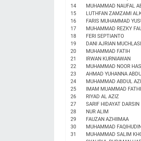
14
MUHAMMAD NAUFAL A
15
LUTHFAN ZAMZAMI AL
16
FARIS MUHAMMAD YUS
17
MUHAMMAD REZKY FA
18
FERI SEPTIANTO
19
DANI AJRIAN MUCHLAS
20
MUHAMMAD FATIH
21
IRWAN KURNIAWAN
22
MUHAMMAD NOOR HA
23
AHMAD YUHANNA ABDU
24
MUHAMMAD ABDUL AZ
25
IMAM MUAMMAD FATHI
26
RIYAD AL AZIZ
27
SARIF HIDAYAT DARSIN
28
NUR ALIM
29
FAUZAN AZHIIMAA
30
MUHAMMAD FAQIHUDIN
31
MUHAMMAD SALIM KHO