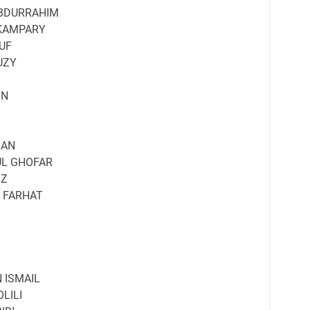
BDURRAHIM
KAMPARY
UF
UZY
IN
SAN
L GHOFAR
IZ
 FARHAT
 ISMAIL
LILI