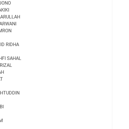
JONO
KIKI
AARULLAH
 ARWANI
IMRON
ID RIDHA
HFI SAHAL
RIZAL
AH
AT
HTUDDIN
BI
IM