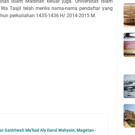
tas Islam Madinah keluar juga. Universitas Islam
Wa Tasjil telah merilis nama-nama pendaftar yang
tahun perkuliahan 1435-1436 H/ 2014-2015 M.
n Santriwati Ma'had Aly Darul Wahyain, Magetan -