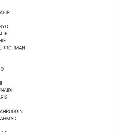
ABIR
IBYO
LIB
NIF
HURROHMAN
NO
I
NAIDI
RIS
AHRUDDIN
 AHMAD